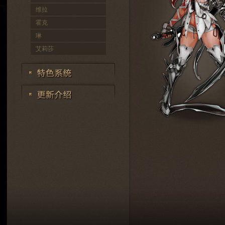
维拉
霍克
琳
艾莉莎