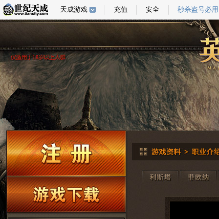
天成游戏
充值
安全
秒杀盗号必用
自律公约
商
世纪天成 | 上海
沪ICP证 B2-20
© 2026 NEXON Korea C