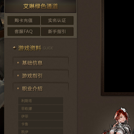
利斯塔
菲欧娜
伊菲
卡鲁
凯伊