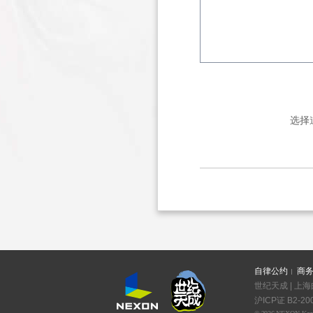
选择
自律公约
商
世纪天成 | 上海
沪ICP证 B2-20